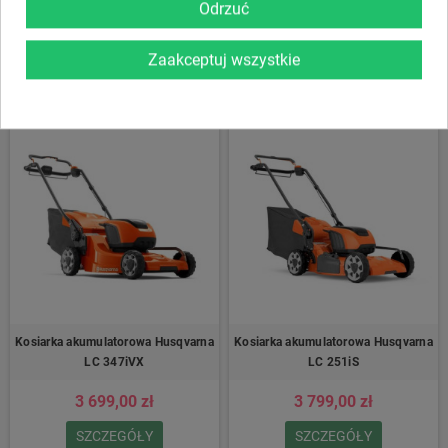
zestaw 2x bateria)
Odrzuć
3 399,00 zł
3 599,00 zł
Zaakceptuj wszystkie
KUP
SZCZEGÓŁY
Kosiarka akumulatorowa Husqvarna
Kosiarka akumulatorowa Husqvarna
LC 347iVX
LC 251iS
3 699,00 zł
3 799,00 zł
SZCZEGÓŁY
SZCZEGÓŁY