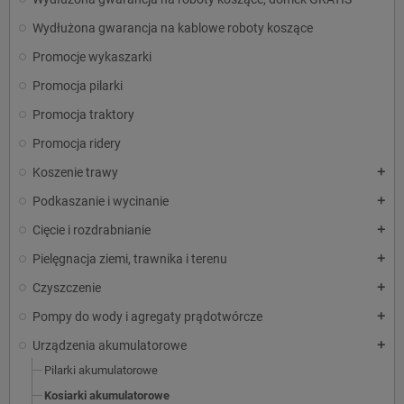
Wydłużona gwarancja na kablowe roboty koszące
Promocje wykaszarki
Promocja pilarki
Promocja traktory
Promocja ridery
Koszenie trawy
add
Podkaszanie i wycinanie
add
Cięcie i rozdrabnianie
add
Pielęgnacja ziemi, trawnika i terenu
add
Czyszczenie
add
Pompy do wody i agregaty prądotwórcze
add
Urządzenia akumulatorowe
add
Pilarki akumulatorowe
Kosiarki akumulatorowe