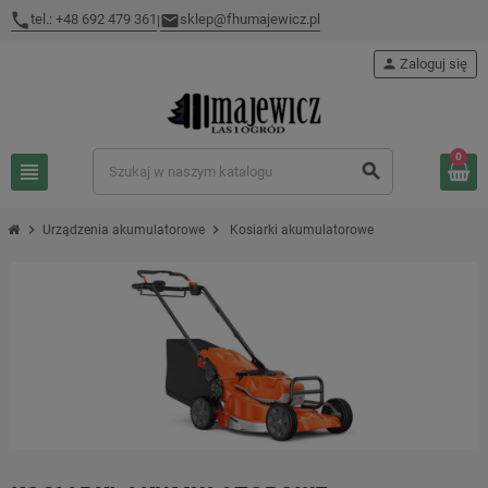
tel.: +48 692 479 361
sklep@fhumajewicz.pl
|
person
Zaloguj się
0
view_headline
search
chevron_right
chevron_right
Urządzenia akumulatorowe
Kosiarki akumulatorowe