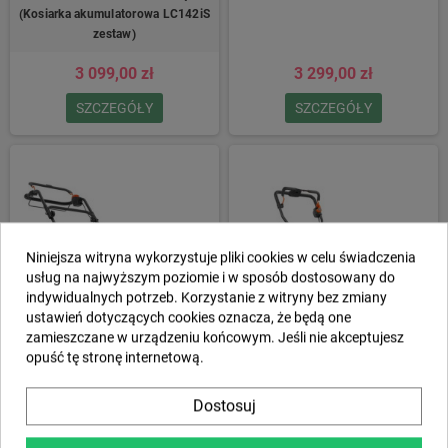
(Kosiarka akumulatorowa LC142iS
zestaw)
3 099,00 zł
3 299,00 zł
SZCZEGÓŁY
SZCZEGÓŁY
Niniejsza witryna wykorzystuje pliki cookies w celu świadczenia
usług na najwyższym poziomie i w sposób dostosowany do
indywidualnych potrzeb. Korzystanie z witryny bez zmiany
ustawień dotyczących cookies oznacza, że będą one
zamieszczane w urządzeniu końcowym. Jeśli nie akceptujesz
opuść tę stronę internetową.
Kosiarka akumulatorowa
Kosiarka akumulatorowa Husqvarna
HUSQVARNA LC 142iS z
LB 442i
Dostosuj
akumulatorem i ładowarką
(Kosiarka akumulatorowa LC142iS