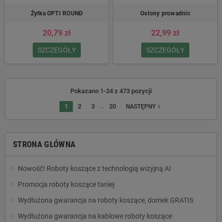
Żyłka OPTI ROUND
Osłony prowadnic
20,79 zł
22,99 zł
SZCZEGÓŁY
SZCZEGÓŁY
Pokazano 1-24 z 473 pozycji
…
1
2
3
20
navigate_next
NASTĘPNY
STRONA GŁÓWNA
Nowość! Roboty koszące z technologią wizyjną AI
Promocja roboty koszące taniej
Wydłużona gwarancja na roboty koszące, domek GRATIS
Wydłużona gwarancja na kablowe roboty koszące