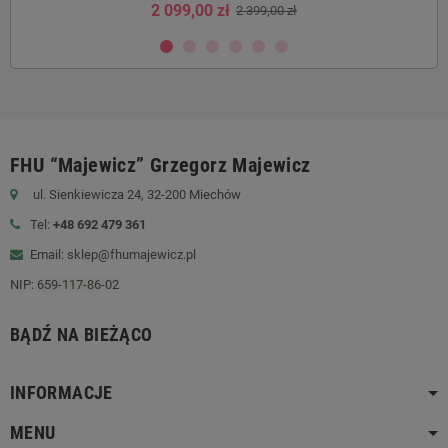
2 099,00 zł
2 399,00 zł
FHU “Majewicz” Grzegorz Majewicz
ul. Sienkiewicza 24, 32-200 Miechów
Tel:
+48 692 479 361
Email: sklep@fhumajewicz.pl
NIP:
659-117-86-02
BĄDŹ NA BIEŻĄCO
INFORMACJE
MENU