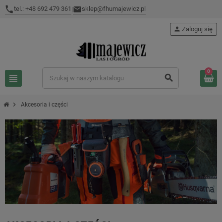
tel.: +48 692 479 361
sklep@fhumajewicz.pl
|
person
Zaloguj się
0
view_headline
search
chevron_right
Akcesoria i części