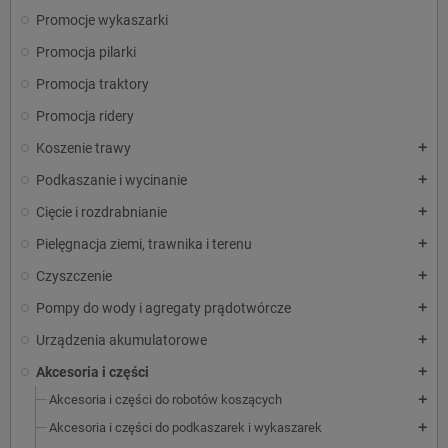
Promocje wykaszarki
Promocja pilarki
Promocja traktory
Promocja ridery
Koszenie trawy
add
Podkaszanie i wycinanie
add
Cięcie i rozdrabnianie
add
Pielęgnacja ziemi, trawnika i terenu
add
Czyszczenie
add
Pompy do wody i agregaty prądotwórcze
add
Urządzenia akumulatorowe
add
Akcesoria i części
add
Akcesoria i części do robotów koszących
add
Akcesoria i części do podkaszarek i wykaszarek
add