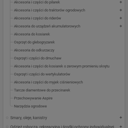
Akcesoria i części do pilarek
add
Akcesoria i części do traktorów ogrodowych
add
Akcesoria i części do riderów
add
Akcesoria do urządzeń akumulatorowych
add
Akcesoria do kosiarek
Osprzęt do glebogryzarek
Akcesoria do odkurzaczy
Osprzęt i części do dmuchaw
Akcesoria i części do kosiarek o zerowym promieniu skrętu
Osprzęt i części do wertykulatorów
Akcesoria i części do myjek ciśnieniowych
Tarcze diamentowe do przecinarek
Przechowywanie Aspire
Narzędzia ogrodowe
Smary, oleje, kanistry
add
Odzież robocza, rekreacyjna i środki ochrony indywidualnej
add