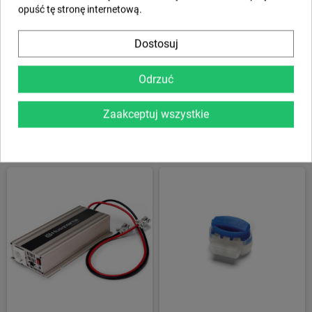
opuść tę stronę internetową.
Dostosuj
Husqvarna VARI-CUT S35
Husqvarna WL 8i bez akumulatora i
Odrzuć
ładowarki
Zaakceptuj wszystkie
0,00 zł
0,00 zł
SZCZEGÓŁY
SZCZEGÓŁY