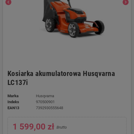
chevron_left
chevron_right
Kosiarka akumulatorowa Husqvarna
LC137i
Marka
Husqvarna
Indeks
970500901
EAN13
7392930555648
1 599,00 zł
Brutto