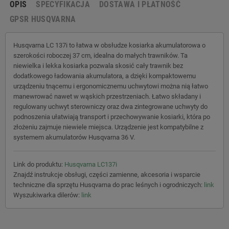
OPIS
SPECYFIKACJA
DOSTAWA I PŁATNOŚĆ
GPSR HUSQVARNA
Husqvarna LC 137i to łatwa w obsłudze kosiarka akumulatorowa o
szerokości roboczej 37 cm, idealna do małych trawników. Ta
niewielka i lekka kosiarka pozwala skosić cały trawnik bez
dodatkowego ładowania akumulatora, a dzięki kompaktowemu
urządzeniu tnącemu i ergonomicznemu uchwytowi można nią łatwo
manewrować nawet w wąskich przestrzeniach. Łatwo składany i
regulowany uchwyt sterowniczy oraz dwa zintegrowane uchwyty do
podnoszenia ułatwiają transport i przechowywanie kosiarki, która po
złożeniu zajmuje niewiele miejsca. Urządzenie jest kompatybilne z
systemem akumulatorów Husqvarna 36 V.
Link do produktu:
Husqvarna LC137i
Znajdź instrukcje obsługi, części zamienne, akcesoria i wsparcie
techniczne dla sprzętu Husqvarna do prac leśnych i ogrodniczych:
link
Wyszukiwarka dilerów:
link