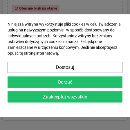
Obecnie brak na stanie
block
shopping_cart
remove
add
DODAJ DO KOSZYKA
Niniejsza witryna wykorzystuje pliki cookies w celu świadczenia
usług na najwyższym poziomie i w sposób dostosowany do
indywidualnych potrzeb. Korzystanie z witryny bez zmiany
ustawień dotyczących cookies oznacza, że będą one
Udostępnij
zamieszczane w urządzeniu końcowym. Jeśli nie akceptujesz
opuść tę stronę internetową.
DARMOWA DOSTAWA
PL1000.00
Sprawdź szczegóły.
Kliknij
local_shipping
Dostosuj
Polityka prywatności
Odrzuć
Zasady dostawy
Zaakceptuj wszystkie
Zasady zwrotu