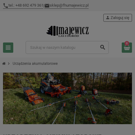
tel.: +48 692 479 361
sklep@fhumajewicz.pl
|
person
Zaloguj się
0
view_headline
search
chevron_right
Urządzenia akumulatorowe