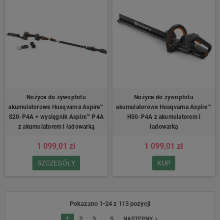
Nożyce do żywopłotu
Nożyce do żywopłotu
akumulatorowe Husqvarna Aspire™
akumulatorowe Husqvarna Aspire™
S20-P4A + wysięgnik Aspire™ P4A
H50-P4A z akumulatorem i
z akumulatorem i ładowarką
ładowarką
1 099,01 zł
1 099,01 zł
SZCZEGÓŁY
KUP
Pokazano 1-24 z 113 pozycji
…
1
2
3
5
navigate_next
NASTĘPNY