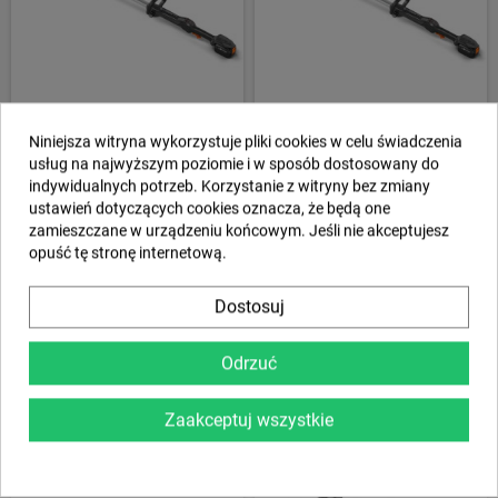
Podkaszarka akumulatorowa
Podkaszarka akumulatorowa
Niniejsza witryna wykorzystuje pliki cookies w celu świadczenia
Husqvarna Aspire™ T28-P4A z
Husqvarna Aspire™ T28-P4A z
usług na najwyższym poziomie i w sposób dostosowany do
akumulatorem i ładowarką (Zestaw
akumulatorem i ładowarką
indywidualnych potrzeb. Korzystanie z witryny bez zmiany
z ładowarką i akumulatorem 2,5Ah)
ustawień dotyczących cookies oznacza, że będą one
zamieszczane w urządzeniu końcowym. Jeśli nie akceptujesz
948,99 zł
999,00 zł
opuść tę stronę internetową.
SZCZEGÓŁY
KUP
Dostosuj
Odrzuć
Zaakceptuj wszystkie