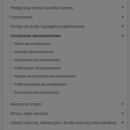
Pielęgnacja ziemi, trawnika i terenu
add
Czyszczenie
add
Pompy do wody i agregaty prądotwórcze
add
Urządzenia akumulatorowe
add
Pilarki akumulatorowe
Kosiarki akumulatorowe
Wykaszarki akumulatorowe
Podkaszarki akumulatorowe
Nożyce do żywopłotu akumulatorowe
Podkrzesywarki akumulatorowe
Dmuchawy akumulatorowe
Akcesoria i części
add
Smary, oleje, kanistry
add
Odzież robocza, rekreacyjna i środki ochrony indywidualnej
add