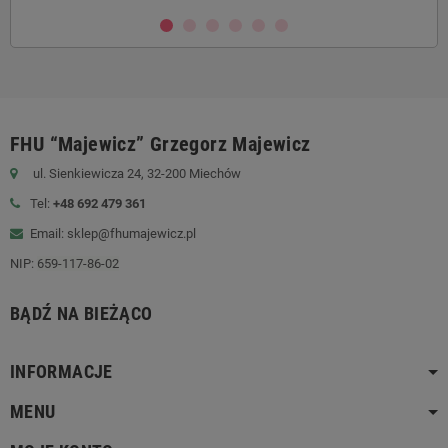
FHU “Majewicz” Grzegorz Majewicz
ul. Sienkiewicza 24, 32-200 Miechów
Tel:
+48 692 479 361
Email: sklep@fhumajewicz.pl
NIP:
659-117-86-02
BĄDŹ NA BIEŻĄCO
INFORMACJE
MENU