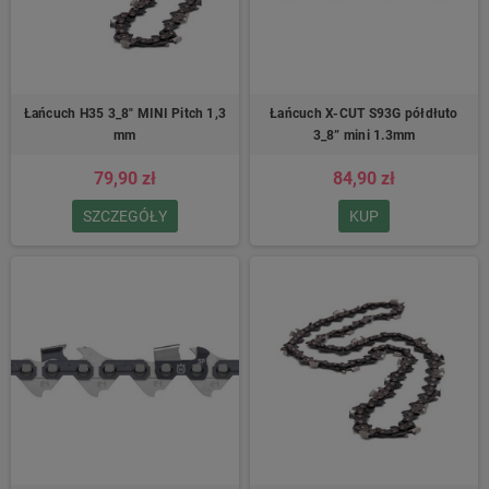
Łańcuch H35 3_8″ MINI Pitch 1,3
Łańcuch X-CUT S93G półdłuto
mm
3_8” mini 1.3mm
79,90 zł
84,90 zł
SZCZEGÓŁY
KUP