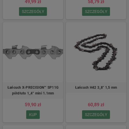
49,99 zł
58,79 zł
SZCZEGÓŁY
SZCZEGÓŁY
Łańcuch X-PRECISION™ SP11G
Łańcuch H42 3_8″ 1,5 mm
półdłuto 1_4” mini 1.1mm
59,90 zł
60,89 zł
KUP
SZCZEGÓŁY