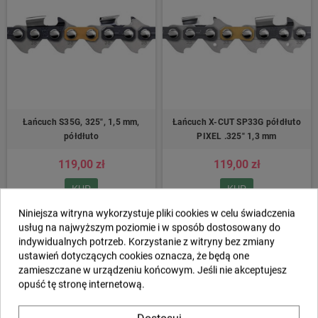
Łańcuch S35G, 325″, 1,5 mm,
Łańcuch X-CUT SP33G półdłuto
półdłuto
PIXEL .325″ 1,3 mm
119,00 zł
119,00 zł
KUP
KUP
Niniejsza witryna wykorzystuje pliki cookies w celu świadczenia
usług na najwyższym poziomie i w sposób dostosowany do
indywidualnych potrzeb. Korzystanie z witryny bez zmiany
ustawień dotyczących cookies oznacza, że będą one
zamieszczane w urządzeniu końcowym. Jeśli nie akceptujesz
opuść tę stronę internetową.