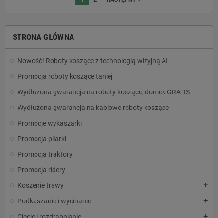
navigate_next
NASTĘPNY
STRONA GŁÓWNA
Nowość! Roboty koszące z technologią wizyjną AI
Promocja roboty koszące taniej
Wydłużona gwarancja na roboty koszące, domek GRATIS
Wydłużona gwarancja na kablowe roboty koszące
Promocje wykaszarki
Promocja pilarki
Promocja traktory
Promocja ridery
Koszenie trawy
add
Podkaszanie i wycinanie
add
Cięcie i rozdrabnianie
add