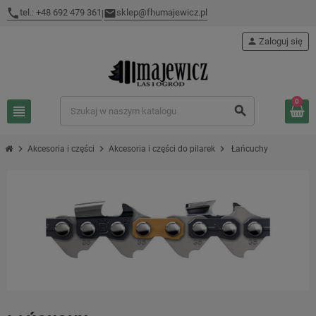
tel.: +48 692 479 361
sklep@fhumajewicz.pl
|
person
Zaloguj się
0
view_headline
search
chevron_right
chevron_right
chevron_right
Akcesoria i części
Akcesoria i części do pilarek
Łańcuchy