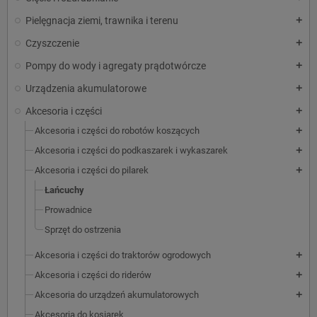
Pielęgnacja ziemi, trawnika i terenu
add
Czyszczenie
add
Pompy do wody i agregaty prądotwórcze
add
Urządzenia akumulatorowe
add
Akcesoria i części
add
Akcesoria i części do robotów koszących
add
Akcesoria i części do podkaszarek i wykaszarek
add
Akcesoria i części do pilarek
add
Łańcuchy
Prowadnice
Sprzęt do ostrzenia
Akcesoria i części do traktorów ogrodowych
add
Akcesoria i części do riderów
add
Akcesoria do urządzeń akumulatorowych
add
Akcesoria do kosiarek