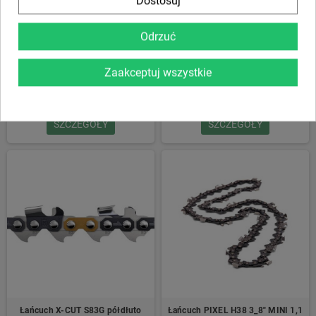
Dostosuj
Odrzuć
Chain X-CUT C85S Chisel 3_8”
Łańcuch H64 .404″ 1,6 mm
Zaakceptuj wszystkie
1.5mm
124,49 zł
199,00 zł
SZCZEGÓŁY
SZCZEGÓŁY
Łańcuch X-CUT S83G półdłuto
Łańcuch PIXEL H38 3_8″ MINI 1,1