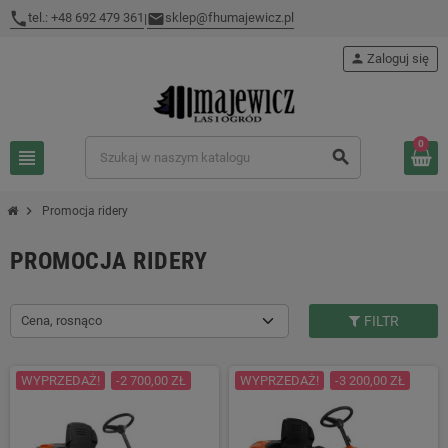
tel.: +48 692 479 361
sklep@fhumajewicz.pl
|
person
Zaloguj się
0
view_headline
search
chevron_right
Promocja ridery
PROMOCJA RIDERY
Cena, rosnąco
FILTR
WYPRZEDAŻ!
-2 700,00 ZŁ
WYPRZEDAŻ!
-3 200,00 ZŁ