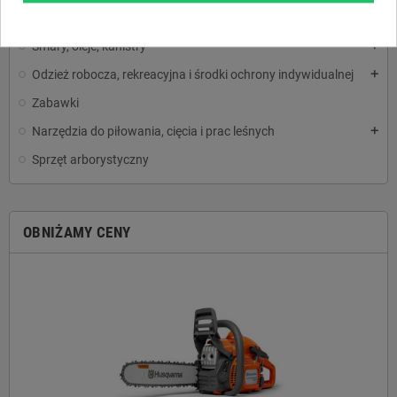
Akcesoria i części
add
Smary, oleje, kanistry
add
Odzież robocza, rekreacyjna i środki ochrony indywidualnej
add
Zabawki
Narzędzia do piłowania, cięcia i prac leśnych
add
Sprzęt arborystyczny
OBNIŻAMY CENY