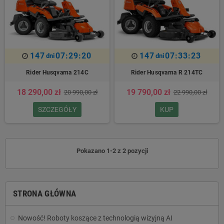
147
07:29:20
147
07:33:23
dni
dni
Rider Husqvarna 214C
Rider Husqvarna R 214TC
18 290,00 zł
19 790,00 zł
20 990,00 zł
22 990,00 zł
SZCZEGÓŁY
KUP
Pokazano 1-2 z 2 pozycji
STRONA GŁÓWNA
Nowość! Roboty koszące z technologią wizyjną AI