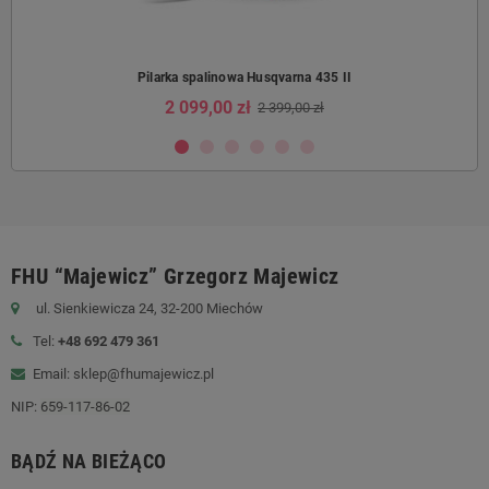
Pilarka spalinowa Husqvarna 435 II
2 099,00 zł
2 399,00 zł
FHU “Majewicz” Grzegorz Majewicz
ul. Sienkiewicza 24, 32-200 Miechów
Tel:
+48 692 479 361
Email: sklep@fhumajewicz.pl
NIP:
659-117-86-02
BĄDŹ NA BIEŻĄCO