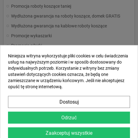
Promocja roboty koszące taniej
Wydłużona gwarancja na roboty koszące, domek GRATIS
Wydłużona gwarancja na kablowe roboty koszące
Promocje wykaszarki
Promocja pilarki
Promocja traktory
Niniejsza witryna wykorzystuje pliki cookies w celu świadczenia
usług na najwyższym poziomie i w sposób dostosowany do
Promocja ridery
indywidualnych potrzeb. Korzystanie z witryny bez zmiany
ustawień dotyczących cookies oznacza, że będą one
Koszenie trawy
add
zamieszczane w urządzeniu końcowym. Jeśli nie akceptujesz
Podkaszanie i wycinanie
add
opuść tę stronę internetową.
Cięcie i rozdrabnianie
add
Dostosuj
Pielęgnacja ziemi, trawnika i terenu
add
Czyszczenie
add
Odrzuć
Pompy do wody i agregaty prądotwórcze
add
Zaakceptuj wszystkie
Urządzenia akumulatorowe
add