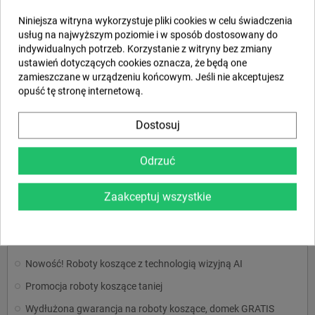
Niniejsza witryna wykorzystuje pliki cookies w celu świadczenia
usług na najwyższym poziomie i w sposób dostosowany do
indywidualnych potrzeb. Korzystanie z witryny bez zmiany
Taśma miernicza
ustawień dotyczących cookies oznacza, że będą one
zamieszczane w urządzeniu końcowym. Jeśli nie akceptujesz
338,89 zł
opuść tę stronę internetową.
SZCZEGÓŁY
Dostosuj
Odrzuć
Pokazano 1-7 z 7 pozycji
Zaakceptuj wszystkie
STRONA GŁÓWNA
Nowość! Roboty koszące z technologią wizyjną AI
Promocja roboty koszące taniej
Wydłużona gwarancja na roboty koszące, domek GRATIS