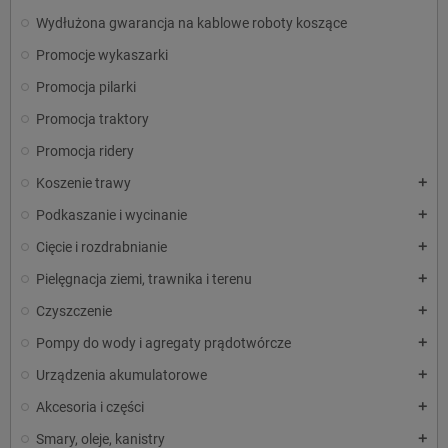
Wydłużona gwarancja na kablowe roboty koszące
Promocje wykaszarki
Promocja pilarki
Promocja traktory
Promocja ridery
Koszenie trawy
add
Podkaszanie i wycinanie
add
Cięcie i rozdrabnianie
add
Pielęgnacja ziemi, trawnika i terenu
add
Czyszczenie
add
Pompy do wody i agregaty prądotwórcze
add
Urządzenia akumulatorowe
add
Akcesoria i części
add
Smary, oleje, kanistry
add