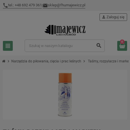
tel.: +48 692 479 361
sklep@fhumajewicz.pl
|
person
Zaloguj się
0
view_headline
search
chevron_right
chevron_right
Narzędzia do piłowania, cięcia i prac leśnych
Taśmy, rozpylacze i marke