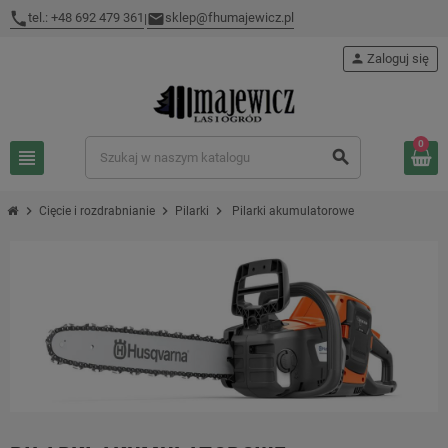
tel.: +48 692 479 361
sklep@fhumajewicz.pl
|
person
Zaloguj się
0
view_headline
search
chevron_right
chevron_right
chevron_right
Cięcie i rozdrabnianie
Pilarki
Pilarki akumulatorowe