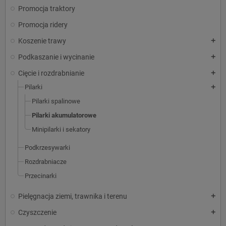
Promocja traktory
Promocja ridery
Koszenie trawy
add
Podkaszanie i wycinanie
add
Cięcie i rozdrabnianie
add
Pilarki
add
Pilarki spalinowe
Pilarki akumulatorowe
Minipilarki i sekatory
Podkrzesywarki
Rozdrabniacze
Przecinarki
Pielęgnacja ziemi, trawnika i terenu
add
Czyszczenie
add