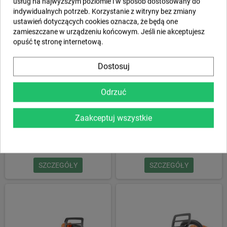
usług na najwyższym poziomie i w sposób dostosowany do
indywidualnych potrzeb. Korzystanie z witryny bez zmiany
ustawień dotyczących cookies oznacza, że będą one
zamieszczane w urządzeniu końcowym. Jeśli nie akceptujesz
opuść tę stronę internetową.
Dostosuj
Odrzuć
Zaakceptuj wszystkie
Pilarka akumulatorowa Husqvarna
Pilarka akumulatorowa Husqvarna
540i XP® G
T542i XP® do pielęgnacji drzew
3 899,00 zł
3 899,00 zł
SZCZEGÓŁY
SZCZEGÓŁY