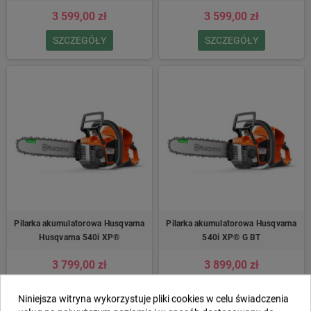
3 599,00 zł
3 599,00 zł
SZCZEGÓŁY
SZCZEGÓŁY
Pilarka akumulatorowa Husqvarna
Pilarka akumulatorowa Husqvarna
Husqvarna 540i XP®
540i XP® G BT
3 799,00 zł
3 899,00 zł
SZCZEGÓŁY
SZCZEGÓŁY
Niniejsza witryna wykorzystuje pliki cookies w celu świadczenia