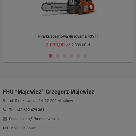
Pilarka spalinowa Husqvarna 435 II
2 099,00 zł
2 399,00 zł
FHU “Majewicz” Grzegorz Majewicz
ul. Sienkiewicza 24, 32-200 Miechów
Tel:
+48 692 479 361
Email: sklep@fhumajewicz.pl
NIP:
659-117-86-02