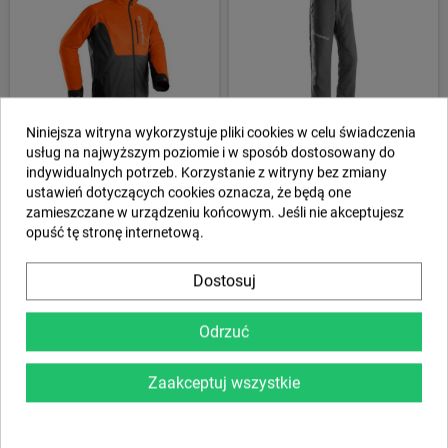
Niniejsza witryna wykorzystuje pliki cookies w celu świadczenia
usług na najwyższym poziomie i w sposób dostosowany do
indywidualnych potrzeb. Korzystanie z witryny bez zmiany
Kurtka do prac leśnych Classic
Spodnie do pasa, Classic Entry
ustawień dotyczących cookies oznacza, że będą one
313,99 zł
349,00 zł
zamieszczane w urządzeniu końcowym. Jeśli nie akceptujesz
opuść tę stronę internetową.
SZCZEGÓŁY
SZCZEGÓŁY
Dostosuj
Odrzuć
Zaakceptuj wszystkie