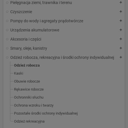
Pielęgnacja ziemi, trawnika i terenu
add
Czyszczenie
add
Pompy do wody i agregaty prądotwórcze
add
Urządzenia akumulatorowe
add
Akcesoria i części
add
Smary, oleje, kanistry
add
Odzież robocza, rekreacyjna i środki ochrony indywidualnej
add
Odzież robocza
Kaski
Obuwie robocze
Rękawice robocze
Ochronniki słuchu
Ochrona wzroku i twarzy
Pozostałe środki ochrony indywidualnej
Odzież rekreacyjna