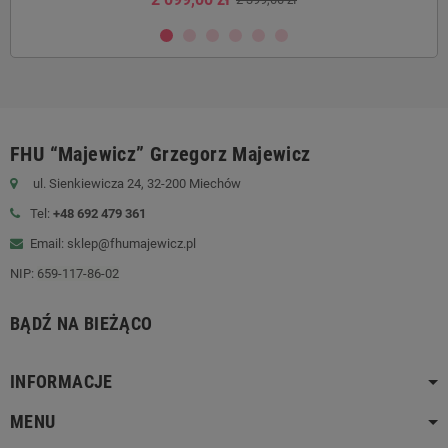
FHU “Majewicz” Grzegorz Majewicz
ul. Sienkiewicza 24, 32-200 Miechów
Tel:
+48 692 479 361
Email: sklep@fhumajewicz.pl
NIP:
659-117-86-02
BĄDŹ NA BIEŻĄCO
INFORMACJE
MENU