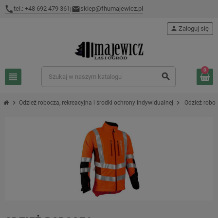
tel.: +48 692 479 361
sklep@fhumajewicz.pl
|
person
Zaloguj się
0
view_headline
search
chevron_right
chevron_right
Odzież robocza, rekreacyjna i środki ochrony indywidualnej
Odzież robo