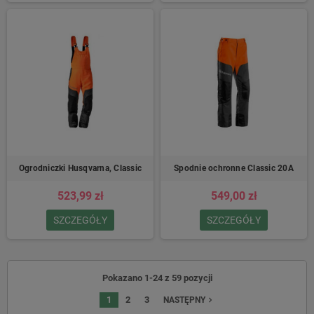
Ogrodniczki Husqvarna, Classic
Spodnie ochronne Classic 20A
523,99 zł
549,00 zł
SZCZEGÓŁY
SZCZEGÓŁY
Pokazano 1-24 z 59 pozycji
1
2
3
navigate_next
NASTĘPNY