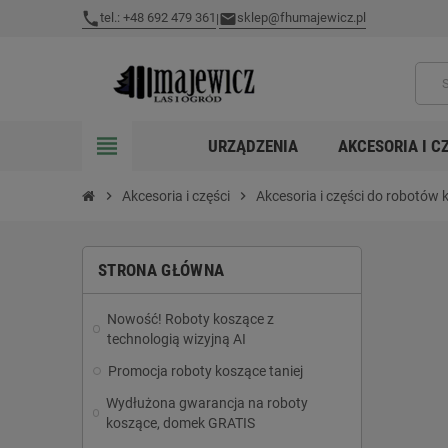
tel.: +48 692 479 361
sklep@fhumajewicz.pl
|
view_headline
URZĄDZENIA
AKCESORIA I C
chevron_right
Akcesoria i części
chevron_right
Akcesoria i części do robotów
STRONA GŁÓWNA
Nowość! Roboty koszące z
technologią wizyjną AI
Promocja roboty koszące taniej
Wydłużona gwarancja na roboty
koszące, domek GRATIS