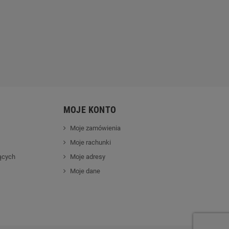
ider Husqvarna R 214TC
Robot koszący Husqvarna
Automower® 305
9 790,00 zł
22 990,00 zł
4 299,00 zł
5 499,00 zł
MOJE KONTO
Moje zamówienia
Moje rachunki
ących
Moje adresy
Moje dane