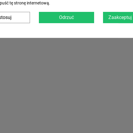
puść tę stronę internetową.
tosuj
Odrzuć
Zaakceptuj