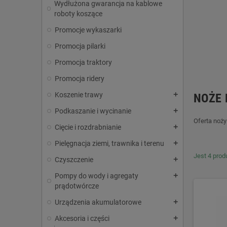
Wydłużona gwarancja na kablowe
roboty koszące
Promocje wykaszarki
Promocja pilarki
Promocja traktory
Promocja ridery
Koszenie trawy
add
NOŻE 
Podkaszanie i wycinanie
add
Oferta noży
Cięcie i rozdrabnianie
add
Pielęgnacja ziemi, trawnika i terenu
add
Jest 4 prod
Czyszczenie
add
Pompy do wody i agregaty
add
prądotwórcze
Urządzenia akumulatorowe
add
Akcesoria i części
add