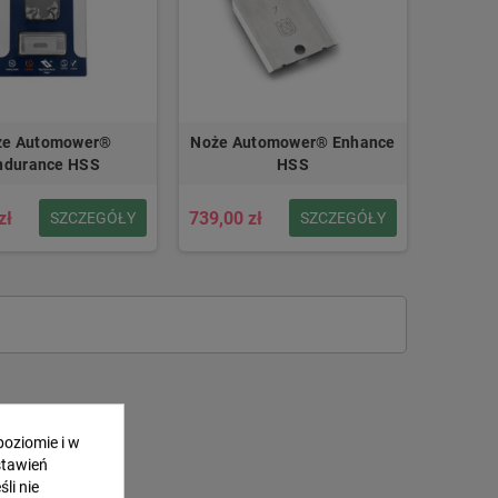
że Automower®
Noże Automower® Enhance
ndurance HSS
HSS
zł
739,00 zł
SZCZEGÓŁY
SZCZEGÓŁY
poziomie i w
stawień
li nie