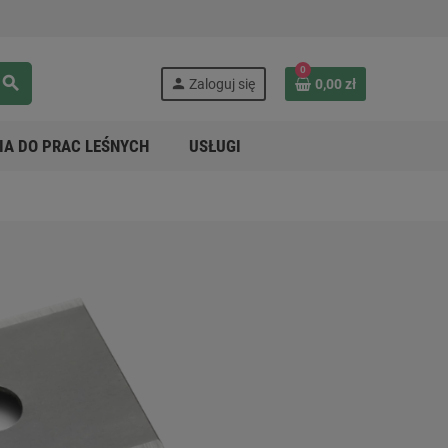
0
search
person
Zaloguj się
0,00 zł
IA DO PRAC LEŚNYCH
USŁUGI