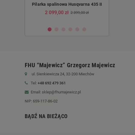
usqvarna
Pilarka spalinowa Husqvarna 435 II
Pilarka sp
5E NERA
2 099,00 zł
2 399,00 zł
2 999,0
290,01 zł
FHU “Majewicz” Grzegorz Majewicz
ul. Sienkiewicza 24, 32-200 Miechów
Tel:
+48 692 479 361
Email: sklep@fhumajewicz.pl
NIP:
659-117-86-02
BĄDŹ NA BIEŻĄCO