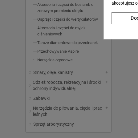
akceptujesz o
Akcesoria i części do kosiarek o
zerowym promieniu skrętu
Dos
Osprzęt i części do wertykulatorów
Akcesoria i części do myjek
ciśnieniowych
Tarcze diamentowe do przecinarek
Przechowywanie Aspire
Narzędzia ogrodowe
Smary, oleje, kanistry
add
Odzież robocza, rekreacyjna i środki
add
ochrony indywidualnej
Zabawki
Narzędzia do piłowania, cięcia i prac
add
leśnych
Sprzęt arborystyczny