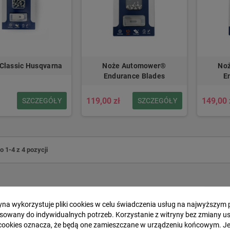
 Classic Husqvarna
Noże Automower®
No
Endurance Blades
E
ł
119,00 zł
149,00 
SZCZEGÓŁY
SZCZEGÓŁY
 1-4 z 4 pozycji
ryna wykorzystuje pliki cookies w celu świadczenia usług na najwyższym 
sowany do indywidualnych potrzeb. Korzystanie z witryny bez zmiany u
cookies oznacza, że będą one zamieszczane w urządzeniu końcowym. Jeś