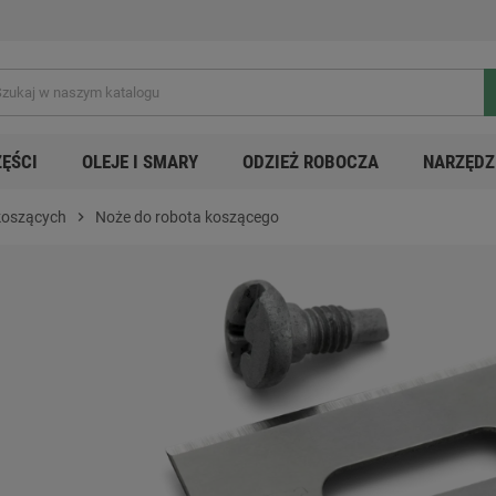
ZĘŚCI
OLEJE I SMARY
ODZIEŻ ROBOCZA
NARZĘDZ
 koszących
chevron_right
Noże do robota koszącego