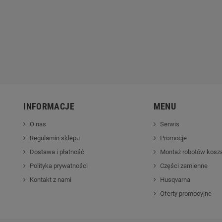
alinowa Husqvarna
Rider Husqvarna 214C
R
543 XP®
18 290,00 zł
1
20 990,00 zł
0 zł
3 399,00 zł
INFORMACJE
MENU
O nas
Serwis
Regulamin sklepu
Promocje
Dostawa i płatność
Montaż robotów kosz
Polityka prywatności
Części zamienne
Kontakt z nami
Husqvarna
Oferty promocyjne