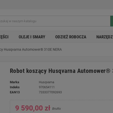
ZĘŚCI
OLEJE I SMARY
ODZIEŻ ROBOCZA
NARZĘDZ
ący Husqvarna Automower® 310E NERA
Robot koszący Husqvarna Automower®
Marka
Husqvarna
Indeks
970654111
EAN13
7333377092693
9 590,00 zł
Brutto