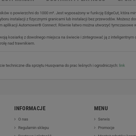
ów o powierzchni do 1000 m². Jest wyposażony w funkcję EdgeCut, która minim
oru instalacji z fizycznymi granicami lub instalacji bez przewodów. Możesz do
m aplikacji Automower® Connect. Równie łatwo można utworzyć tymczasowe wy
ą kosiarkę z dowolnego miejsca na świecie i zintegrować ją z inteligentnym d
rolę nad trawnikiem.
rcie techniczne dla sprzętu Husqvarna do prac leśnych i ogrodniczych:
link
INFORMACJE
MENU
O nas
Serwis
Regulamin sklepu
Promocje