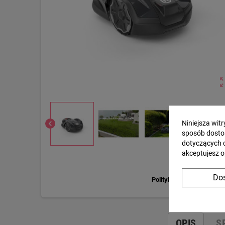
zoom_o
chevron_left
Niniejsza wit
sposób dosto
dotyczących 
akceptujesz o
Dos
Polityka prywatności
OPIS
S