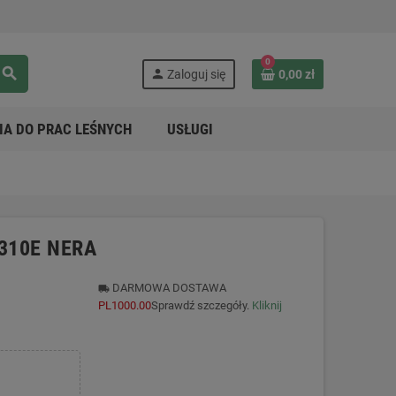
0
search
person
Zaloguj się
0,00 zł
IA DO PRAC LEŚNYCH
USŁUGI
 310E NERA
DARMOWA DOSTAWA
local_shipping
PL1000.00
Sprawdź szczegóły.
Kliknij