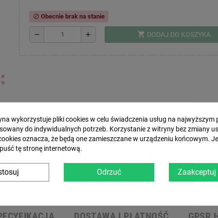
Obecnie brak na stanie
block
shopping_cart
remove
add
DODAJ DO KOSZYKA
ut_map
chevron_right
ryna wykorzystuje pliki cookies w celu świadczenia usług na najwyższym 
sowany do indywidualnych potrzeb. Korzystanie z witryny bez zmiany u
cookies oznacza, że będą one zamieszczane w urządzeniu końcowym. Jeś
puść tę stronę internetową.
tosuj
Odrzuć
Zaakceptuj
Zasady dostawy
PECYFIKACJA
DOSTAWA I PŁATNOŚĆ
GPSR 