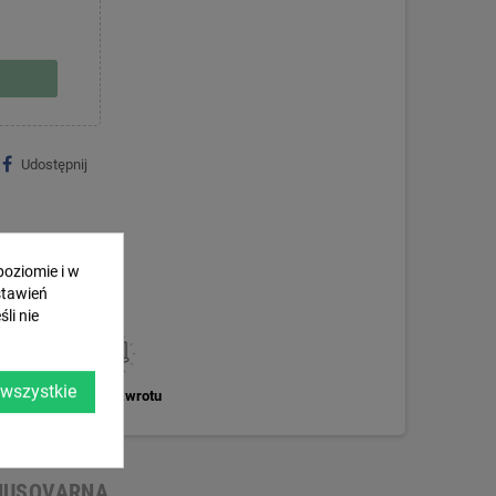
Udostępnij
poziomie i w
stawień
li nie
 wszystkie
Zasady zwrotu
HUSQVARNA