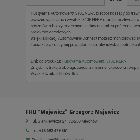
Husqvarna Automower® 310E NERA to robot koszący do trawnik
oszczędzając czas i wysiłek. 310E NERA oferuje możliwość wyb
obszarów roboczych z różnymi ustawieniami za pośrednictwe
projektów ogrodowych.
Dzięki aplikacji Automower® Connect możesz monitorować swoj
kosiarki oraz otrzymuj powiadomienia, aby uzyskać pełną kont
Link do produktu:
Husqvarna Automower® 310E NERA
Znajdź instrukcje obsługi, części zamienne, akcesoria i wspa
Wyszukiwarka dilerów:
link
FHU “Majewicz” Grzegorz Majewicz
ul. Sienkiewicza 24, 32-200 Miechów
Tel:
+48 692 479 361
Email: sklep@fhumajewicz.pl