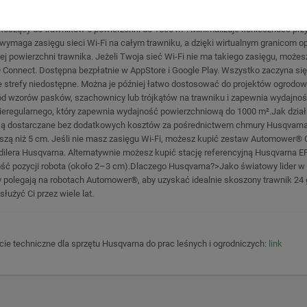
zący do trawników o powierzchni do 1500 m². Minimalizuje konieczność przyc
wymaga zasięgu sieci Wi-Fi na całym trawniku, a dzięki wirtualnym granicom opa
ej powierzchni trawnika. Jeżeli Twoja sieć Wi-Fi nie ma takiego zasięgu, moż
onnect. Dostępna bezpłatnie w AppStore i Google Play. Wszystko zaczyna się
 strefy niedostępne. Można je później łatwo dostosować do projektów ogrodow
wzorów pasków, szachownicy lub trójkątów na trawniku i zapewnia wydajność 
eregularnego, który zapewnia wydajność powierzchniową do 1000 m².Jak działa
są dostarczane bez dodatkowych kosztów za pośrednictwem chmury Husqvarna. 
zą niż 5 cm. Jeśli nie masz zasięgu Wi-Fi, możesz kupić zestaw Automower® 
ilera Husqvarna. Alternatywnie możesz kupić stację referencyjną Husqvarna 
ość pozycji robota (około 2–3 cm).Dlaczego Husqvarna?>Jako światowy lider w
 polegają na robotach Automower®, aby uzyskać idealnie skoszony trawnik 24 g
żyć Ci przez wiele lat.
rcie techniczne dla sprzętu Husqvarna do prac leśnych i ogrodniczych:
link