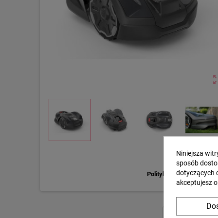
zoom_o
Niniejsza wit
sposób dosto
dotyczących 
Polityka prywatności
akceptujesz o
Dos
OPIS
S