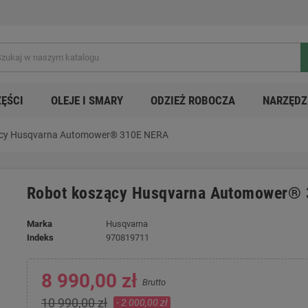
ZĘŚCI
OLEJE I SMARY
ODZIEŻ ROBOCZA
NARZĘDZ
ący Husqvarna Automower® 310E NERA
Robot koszący Husqvarna Automower®
Marka
Husqvarna
Indeks
970819711
8 990,00 zł
Brutto
10 990,00 zł
- 2 000,00 zł