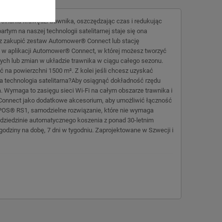
inania krawędzi trawnika, oszczędzając czas i redukując
rtym na naszej technologii satelitarnej staje się ona
esz zakupić zestaw Automower® Connect lub stację
 w aplikacji Automower® Connect, w której możesz tworzyć
ych lub zmian w układzie trawnika w ciągu całego sezonu.
na powierzchni 1500 m². Z kolei jeśli chcesz uzyskać
 technologia satelitarna?Aby osiągnąć dokładność rzędu
Wymaga to zasięgu sieci Wi-Fi na całym obszarze trawnika i
Connect jako dodatkowe akcesorium, aby umożliwić łączność
EPOS® RS1, samodzielne rozwiązanie, które nie wymaga
 dziedzinie automatycznego koszenia z ponad 30-letnim
odziny na dobę, 7 dni w tygodniu. Zaprojektowane w Szwecji i