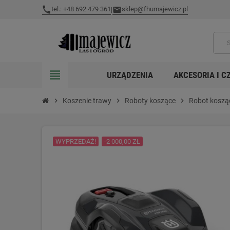
tel.: +48 692 479 361
sklep@fhumajewicz.pl
|
view_headline
URZĄDZENIA
AKCESORIA I C
chevron_right
Koszenie trawy
chevron_right
Roboty koszące
chevron_right
Robot kosz
WYPRZEDAŻ!
-2 000,00 ZŁ