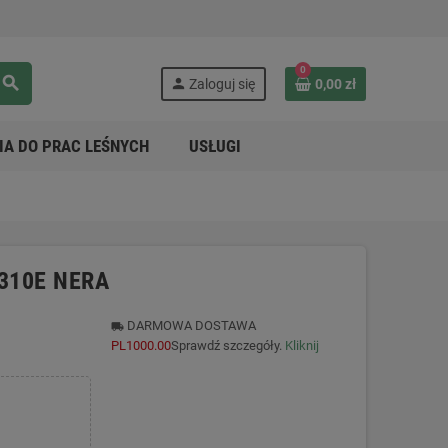
0
search
person
Zaloguj się
0,00 zł
IA DO PRAC LEŚNYCH
USŁUGI
 310E NERA
DARMOWA DOSTAWA
local_shipping
PL1000.00
Sprawdź szczegóły.
Kliknij