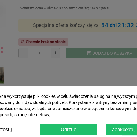
Najniższa cena w okresie 30 dni przed obniżką:
10 990,00 zł
54
21:32
Specjalna oferta kończy się za
dni
Obecnie brak na stanie
block
ut_map
shopping_cart
remove
add
DODAJ DO KOSZYKA
ryna wykorzystuje pliki cookies w celu świadczenia usług na najwyższym 
sowany do indywidualnych potrzeb. Korzystanie z witryny bez zmiany u
cookies oznacza, że będą one zamieszczane w urządzeniu końcowym. Jeś
Zasady dostawy
puść tę stronę internetową.
tosuj
Odrzuć
Zaakceptuj
PECYFIKACJA
DOSTAWA I PŁATNOŚĆ
GPSR 