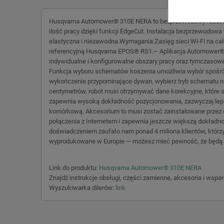
Husqvarna Automower® 310E NERA to bezprzewodowy robot kos
ilość pracy dzięki funkcji EdgeCut. Instalacja bezprzewodowa 
elastyczna i niezawodna.Wymagania:Zasięg sieci Wi-Fi na cał
referencyjną Husqvarna EPOS® RS1.– Aplikacja Automower® C
indywidualne i konfigurowalne obszary pracy oraz tymczasowe
Funkcja wyboru schematów koszenia umożliwia wybór spośród 
wykończenie przypominające dywan, wybierz tryb schematu ni
centymetrów, robot musi otrzymywać dane korekcyjne, które 
zapewnia wysoką dokładność pozycjonowania, zazwyczaj leps
komórkową. Akcesorium to musi zostać zainstalowane przez d
połączenia z Internetem i zapewnia jeszcze większą dokładn
doświadczeniem zaufało nam ponad 4 miliona klientów, którzy
wyprodukowane w Europie — możesz mieć pewność, że będą słu
Link do produktu:
Husqvarna Automower® 310E NERA
Znajdź instrukcje obsługi, części zamienne, akcesoria i wspa
Wyszukiwarka dilerów:
link