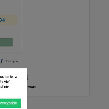
:34
Udostępnij
poziomie i w
stawień
li nie
Zasady zwrotu
 wszystkie
HUSQVARNA